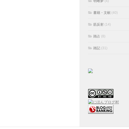
明晰夢
(4)
書籍・文献
(40)
筋反射
(14)
雑占
(8)
雑記
(31)