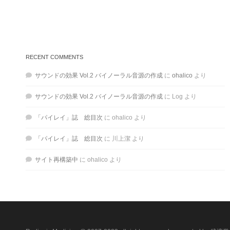
RECENT COMMENTS
サウンドの効果 Vol.2 バイノーラル音源の作成
に
ohalico
より
サウンドの効果 Vol.2 バイノーラル音源の作成
に
Log
より
「パイレイ」誌 総目次
に
ohalico
より
「パイレイ」誌 総目次
に
川上潔
より
サイト再構築中
に
ohalico
より