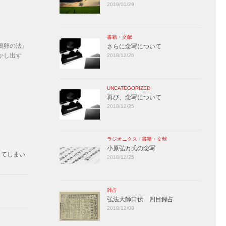
2019/01/29
書籍・文献
鴨卵の法』
さらに念写について
かし出す
2018/12/26
UNCATEGORIZED
再び、念写について
2018/12/25
ラジオニクス
/
書籍・文献
小原弘万氏の念写
してしまい
2018/12/25
雑占
弘法大師口伝 四目録占
2018/12/08