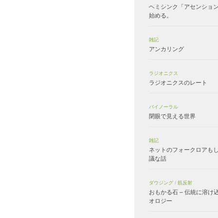
ヘミシンク「アセンショ
始める。
雑記
アンカリング
ラジオニクス
ラジオニクスのレート
バイノーラル
閉眼で見える世界
雑記
ネットのフォークロアも
議な話
ダウジング
/
筋反射
おもかる石 – 伝統に溶け
オロジー