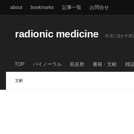
about
bookmarks
記事一覧
お問合せ
コンテンツへスキップ
radionic medicine
生活に活かす意
TOP
バイノーラル
筋反射
書籍・文献
雑
文献