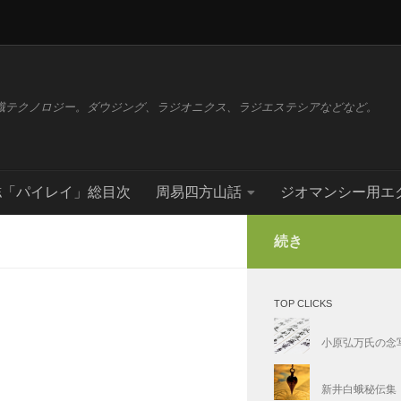
識テクノロジー。ダウジング、ラジオニクス、ラジエステシアなどなど。
誌「パイレイ」総目次
周易四方山話
ジオマンシー用エ
続き
TOP CLICKS
小原弘万氏の念
新井白蛾秘伝集