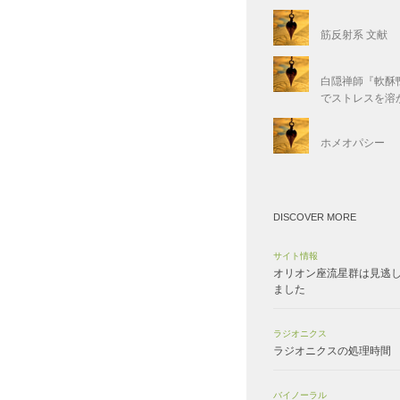
筋反射系 文献
白隠禅師『軟酥
でストレスを溶
ホメオパシー
DISCOVER MORE
サイト情報
オリオン座流星群は見逃
ました
ラジオニクス
ラジオニクスの処理時間
バイノーラル