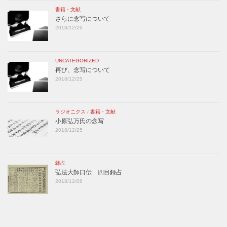
書籍・文献
さらに念写について
2018/12/26
UNCATEGORIZED
再び、念写について
2018/12/25
ラジオニクス
/
書籍・文献
小原弘万氏の念写
2018/12/25
雑占
弘法大師口伝 四目録占
2018/12/08