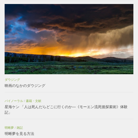
ダウジング
映画のなかのダウジング
バイノーラル
/
書籍・文献
星海ケン 「人は死んだらどこに行くのか―《モーエン流死後探索術》体験
記」
明晰夢
/
雑記
明晰夢を見る方法