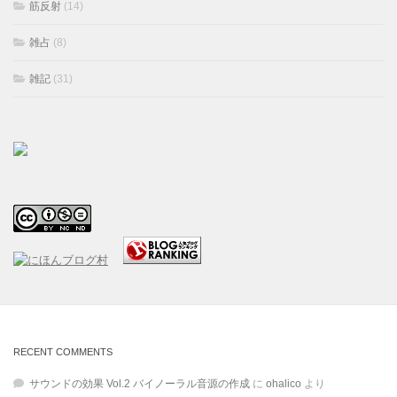
筋反射
(14)
雑占
(8)
雑記
(31)
RECENT COMMENTS
サウンドの効果 Vol.2 バイノーラル音源の作成
に
ohalico
より