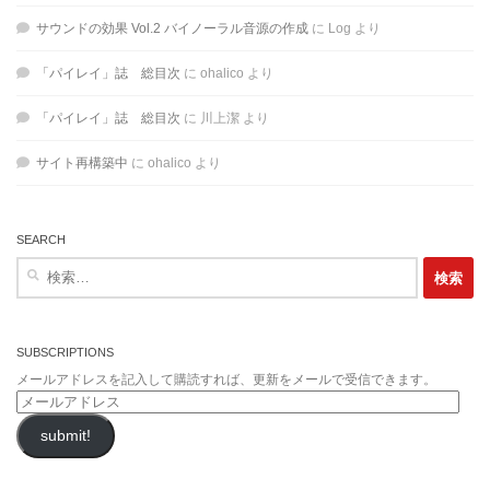
サウンドの効果 Vol.2 バイノーラル音源の作成
に
Log
より
「パイレイ」誌 総目次
に
ohalico
より
「パイレイ」誌 総目次
に
川上潔
より
サイト再構築中
に
ohalico
より
SEARCH
検
索:
SUBSCRIPTIONS
メールアドレスを記入して購読すれば、更新をメールで受信できます。
メ
ー
submit!
ル
ア
ド