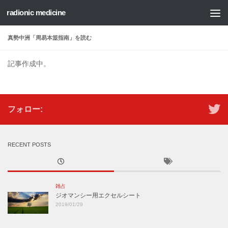
radionic medicine
コンテンツへスキップ
真勢中洲「周易本筮指南」を読む
記事作成中。
フォロー:
RECENT POSTS
雑占
ジオマンシー用エクセルシート
2019/01/29