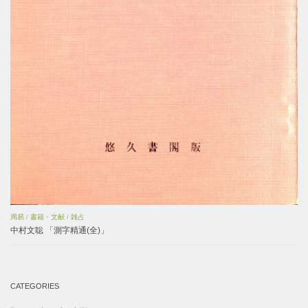
周易
/
書籍・文献
/
雑占
中村文聡 「測字精通(全)」
CATEGORIES