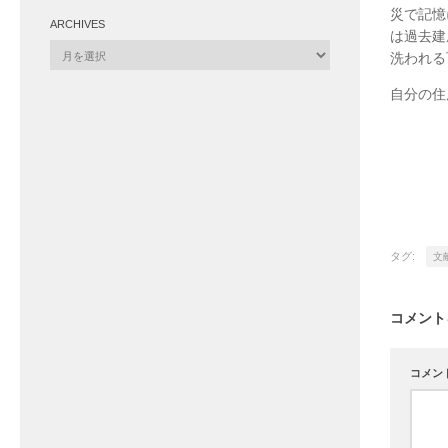
災で記憶
ARCHIVES
は過去建
Archives
洗われる
自分の住
タグ:
文
コメント
コメン