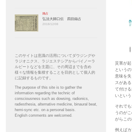
雑占
弘法大師口伝 四目録占
2018/12/08
このサイトは意識の活用についてダウジングや
ラジオニクス、ラジエステシアからバイノーラ
災害が起
ルビートなどを主題に、その周辺までを含め
というの
様々な情報を集積することを目的として個人的
意味を失
に記録するものです。
スがある
The purpose of this site is to gather the
て付ける
information regarding the technic of
いという
consciousness such as dowsing, radionics,
radiesthesia, alternative medicine, binaural beat,
それでも
hemi-sync etc. on a personal basis.
うのがこ
English comments are welcomed.
がらこの
例えばカ