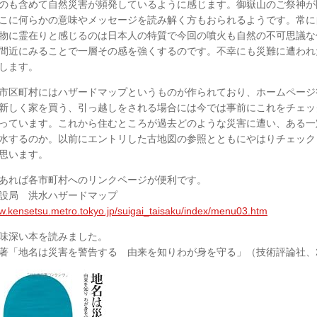
のも含めて自然災害が頻発しているように感じます。御嶽山のご祭神が
こに何らかの意味やメッセージを読み解く方もおられるようです。常に
物に霊在りと感じるのは日本人の特質で今回の噴火も自然の不可思議な
間近にみることで一層その感を強くするのです。不幸にも災難に遭われ
します。
市区町村にはハザードマップというものが作られており、ホームページ
新しく家を買う、引っ越しをされる場合には今では事前にこれをチェッ
っています。これから住むところが過去どのような災害に遭い、ある一
水するのか。以前にエントリした古地図の参照とともにやはりチェック
思います。
あれば各市町村へのリンクページが便利です。
設局 洪水ハザードマップ
ww.kensetsu.metro.tokyo.jp/suigai_taisaku/index/menu03.htm
味深い本を読みました。
著「地名は災害を警告する 由来を知りわが身を守る」（技術評論社、2