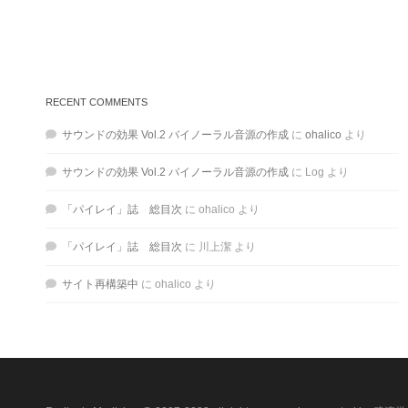
RECENT COMMENTS
サウンドの効果 Vol.2 バイノーラル音源の作成
に
ohalico
より
サウンドの効果 Vol.2 バイノーラル音源の作成
に
Log
より
「パイレイ」誌 総目次
に
ohalico
より
「パイレイ」誌 総目次
に
川上潔
より
サイト再構築中
に
ohalico
より