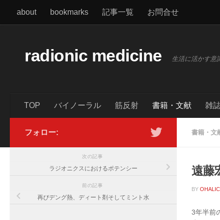
about
bookmarks
記事一覧
お問合せ
コンテンツへスキップ
radionic medicine
生活に活かす意
TOP
バイノーラル
筋反射
書籍・文献
雑
フォロー:
書籍・文
次の記事
遠藤
ラジオニクスにおけるポテンシー
前の記事
BY
OHALI
再びデング熱、ディート剤そしてミント水
3年半前