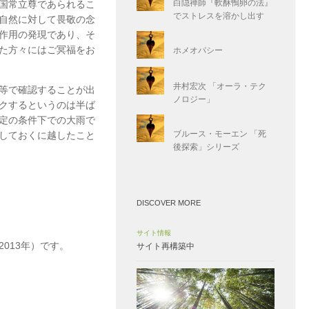
白隠禅師『軟酥鴨卵の法』
国常立尊
であられるこ
でストレスを溶かし出す
自然に対して畏敬の念
作用の発現であり、そ
た方々にはご冥福をお
ホメオパシー
井村宏次 「オーラ・テク
等で確認することが出
ノロジー」
クするというのは半ば
定の条件下での大雨で
ブルース・モーエン 「死
しておくに越したこと
後探索」シリーズ
DISCOVER MORE
サイト情報
013年）です。
サイト再構築中