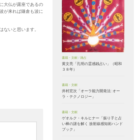
に大仏が露座であるの
波が来れば鎌倉も波に
はないと思います。
書籍・文献
/
雑占
黄文亮「孔明の霊感銭占い」（昭和
３８年）
書籍・文献
井村宏次「オーラ能力開発法: オー
ラ・テクノロジー」
書籍・文献
ゲオルク・キルヒナー「振り子と占
い棒の謎を解く 放射線感知術ハンド
ブック」