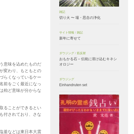
雑記
切り火 〜 場・思念の浄化
サイト情報
/
雑記
新年に寄せて
ダウジング
/
筋反射
おもかる石 – 伝統に溶け込むキネシ
う意味を込めたものだ
オロジー
が変わり、もともとの
づらくなっているケー
ダウジング
名前をごく最近になっ
Einhandruten set
は殆ど意味が分からな
取ることができるとい
も付されており、さな
塩釜などは東日本大震