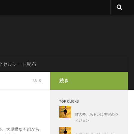
クセルシート配布
続き
0
TOP CLICKS
核の夢、あるいは災害のヴ
ィジョン
今、大規模なものから