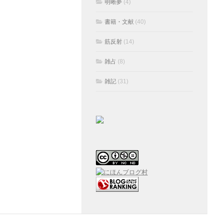
明晰夢
(4)
書籍・文献
(40)
筋反射
(14)
雑占
(8)
雑記
(31)