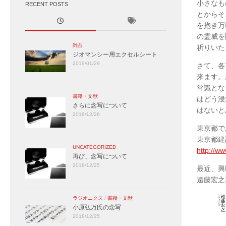
小さなも
RECENT POSTS
とからそ
を抱き万
の霊威を
雑占
祈りいた
ジオマンシー用エクセルシート
2019/01/29
さて、各
来ます。
常識とな
書籍・文献
はどう浸
さらに念写について
はないと
2018/12/26
東京都で
東京都建
UNCATEGORIZED
http://w
再び、念写について
2018/12/25
最近、興
遠藤宏之
ラジオニクス
/
書籍・文献
小原弘万氏の念写
2018/12/25