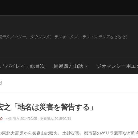
識テクノロジー。ダウジング、ラジオニクス、ラジエステシアなどなど。
誌「パイレイ」総目次
周易四方山話
ジオマンシー用エ
献
宏之「地名は災害を警告する」
CO
· 公開済み
2014/10/05
· 更新済み
2015/02/11
の東北大震災から御嶽山の噴火、土砂災害、都市部のゲリラ豪雨など昨