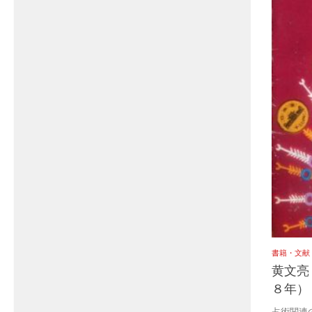
書籍・文献
黄文亮
８年）
占術関連