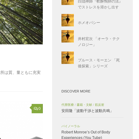
白隠禅師『軟酥鴨卵の法』
でストレスを溶かし出す
ホメオパシー
井村宏次 「オーラ・テク
ノロジー」
ブルース・モーエン 「死
後探索」シリーズ
作所は質、量ともに充実
DISCOVER MORE
代替医療
/
書籍・文献
/
筋反射
0
安田隆「波動干渉と波動共鳴」
バイノーラル
Robert Monroe’s Out of Body
Experiences (You Tube)