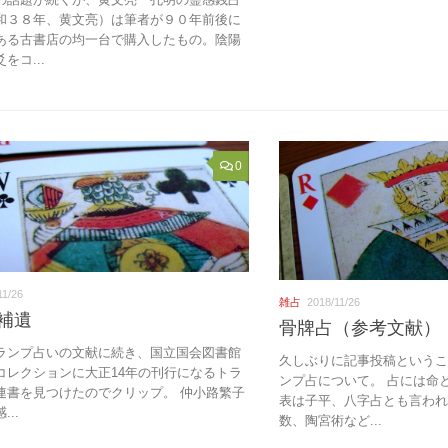
和３８年、黄文亮）は筆者が９０年前後に
ある古書店の均一台で購入したもの。陰陽
をコ...
0
11/26
雑占
2018/11/26
補遺
骨牌占（参考文献）
ランプ占いの文献に続き、国立国会図書館
久しぶりに記事投稿という
コレクションに大正14年の刊行になるトラ
ンプ占について。 占には命
連書を見つけたのでクリップ。 仲小路繁子
表は子平、八字占とも言われ
..
数、陶宮術など...