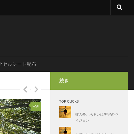
クセルシート配布
続き
TOP CLICKS
ダウジング
/
書籍・文献
/
筋反射
2014/06/26
0
黄金伝説 甲州金山とダウ
核の夢、あるいは災害のヴ
ィジョン
この間の加門七海氏のエントリに関連してYOU TU
のでクリップ。 随分前の放送のようですが、この番..