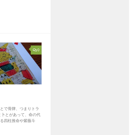
0
ことで骨牌、つまりトラ
と卜とがあって、命の代
る四柱推命や紫薇斗