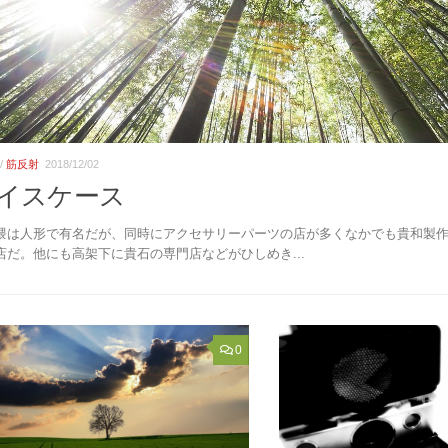
/
筋反射
2018/12/02
イスケース
隈は人形で有名だが、同時にアクセサリーパーツの店が多くなかでも貴和製
店だ。他にも高架下に貴石の専門店などがひしめき...
0