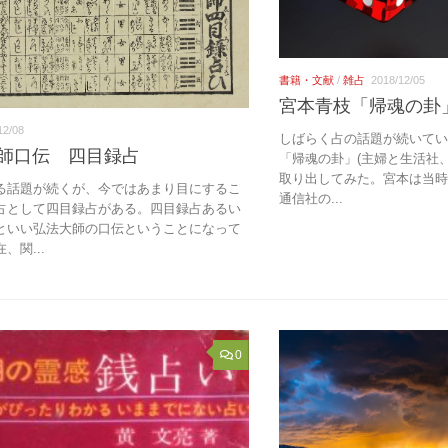
書籍・文献
/
雑占
2018/12/05
宮本青枝「帰魂の卦」
12/08
しばらく占の話題が続いて
師口伝 四目録占
「帰魂の卦」(主婦と生活社、
取り出してみた。宮本は当時
る話題が続くが、今ではあまり目にするこ
通信社の...
占として四目録占がある。四目録占あるい
といい弘法大師の口伝ということになって
、関...
0