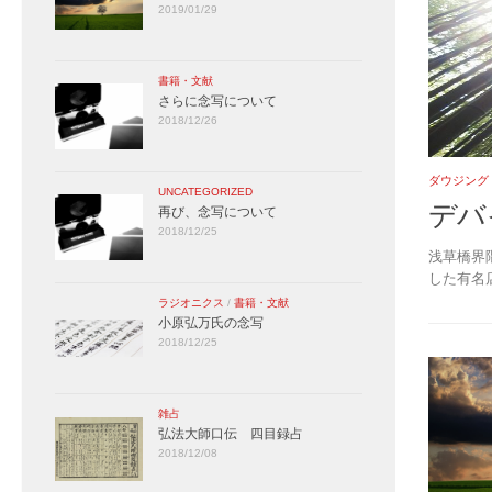
2019/01/29
書籍・文献
さらに念写について
2018/12/26
ダウジング
UNCATEGORIZED
デバ
再び、念写について
2018/12/25
浅草橋界
した有名
ラジオニクス
/
書籍・文献
小原弘万氏の念写
2018/12/25
雑占
弘法大師口伝 四目録占
2018/12/08