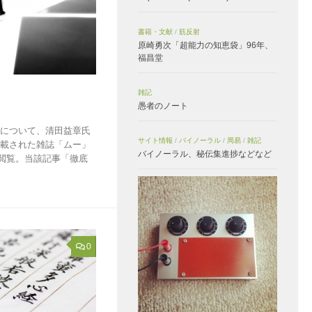
書籍・文献
/
筋反射
原崎勇次「超能力の知恵袋」96年、
福昌堂
雑記
愚者のノート
写について、清田益章氏
サイト情報
/
バイノーラル
/
周易
/
雑記
記載された雑誌「ムー」
バイノーラル、秘伝集進捗などなど
て閲覧。当該記事「徹底
0