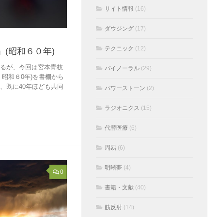
サイト情報
(16)
ダウジング
(17)
テクニック
(12)
(昭和６０年)
いるが、今回は宮本青枝
バイノーラル
(29)
昭和６0年)を書棚から
、既に40年ほども共同
パワーストーン
(2)
ラジオニクス
(15)
代替医療
(6)
周易
(6)
明晰夢
(4)
0
書籍・文献
(40)
筋反射
(14)