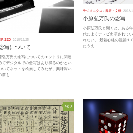
ラジオニクス
/
書籍・文献
2018/1
小原弘万氏の念写
小原弘万氏と聞くと、ある年齢
代によくテレビ出演されて
れない。 般若心経の読誦１
ORIZED
2018/12/25
たうえ...
念写について
原弘万氏の念写についてのエントリに関連
めてデジタルでの念写はあり得るのかとい
ついてネットを検索してみたが、興味深い
前も...
0