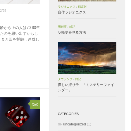
ラジオニクス
/
筋反射
2/25
自作ラジオニクス
明晰夢
/
雑記
から上の人は70-80年
明晰夢を見る方法
いたのを思い出すかもし
００万回を誓願し達成し
ダウジング
/
雑記
怪しい振り子 「ミステリーファイ
ンダー」
0
CATEGORIES
uncategorized
(1)