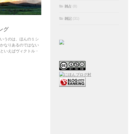
雑占
(8)
雑記
(31)
ング
というのは、ほんの１シ
はかなりあるのではない
画といえばヴィクトル・