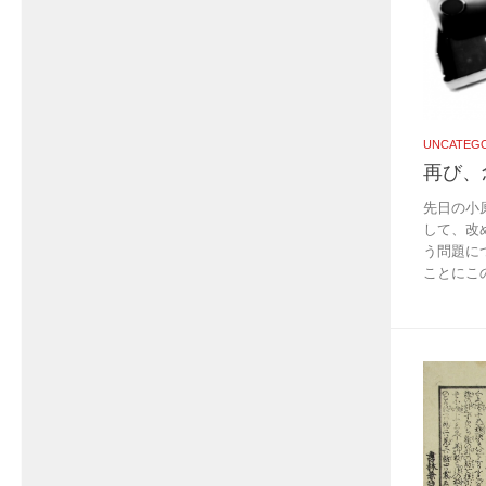
UNCATEG
再び、
先日の小
して、改
う問題に
ことにこの