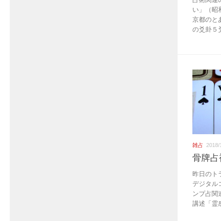
い」（昭
京都のと
の爻卦５爻
雑占
2018/
骨牌占
昨日のト
デジタル
ンプ占関
講述「霊感.