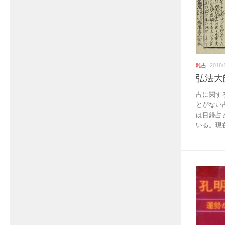
雑占
2018/
弘法大
占に関す
とがない
は目録占
いる。現在