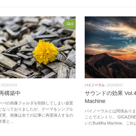
0
バイノーラル
2015/06/22
2018/11/24
サウンドの効果 Vol.4
再構築中
Machine
ーバの画像フォルダを削除してしまい放置
となっておりましたが、テーマをシンプル
バイノーラルとは関係あり
変更、画像は全ての記事に再度挿入するの
ことでエントリ。 GIGAZI
業と...
いたBuddha Machine、こ