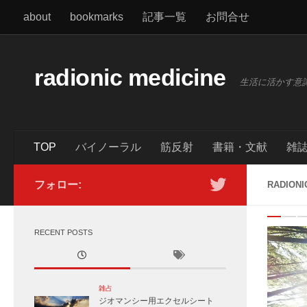
about
bookmarks
記事一覧
お問合せ
コンテンツへスキップ
radionic medicine
生活に活かす意
TOP
バイノーラル
筋反射
書籍・文献
雑
フォロー:
RADIONI
P
6
7
8
9
10
RECENT POSTS
0
動共鳴」
）を読了。心理学的な裏付けを元に、輪=フープを患者若しくは被
雑占
ジオマンシー用エクセルシート
に入るという身...