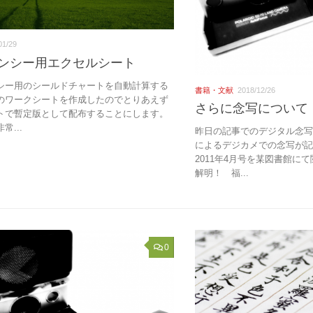
01/29
ンシー用エクセルシート
シー用のシールドチャートを自動計算する
書籍・文献
2018/12/26
のワークシートを作成したのでとりあえず
さらに念写について
トで暫定版として配布することにします。
常...
昨日の記事でのデジタル念
によるデジカメでの念写が
2011年4月号を某図書館に
解明！ 福...
0