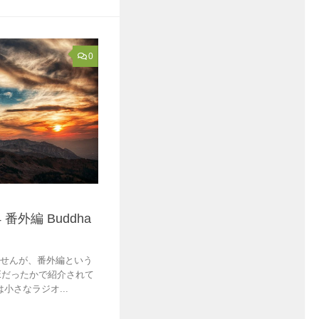
0
 番外編 Buddha
ませんが、番外編という
NEだったかで紹介されて
れは小さなラジオ...