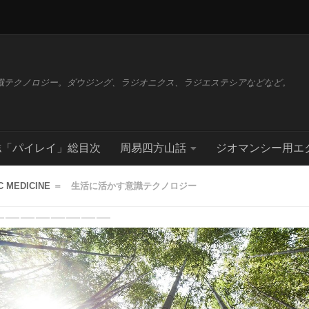
識テクノロジー。ダウジング、ラジオニクス、ラジエステシアなどなど。
誌「パイレイ」総目次
周易四方山話
ジオマンシー用エ
C MEDICINE
＝ 生活に活かす意識テクノロジー
revious
Next