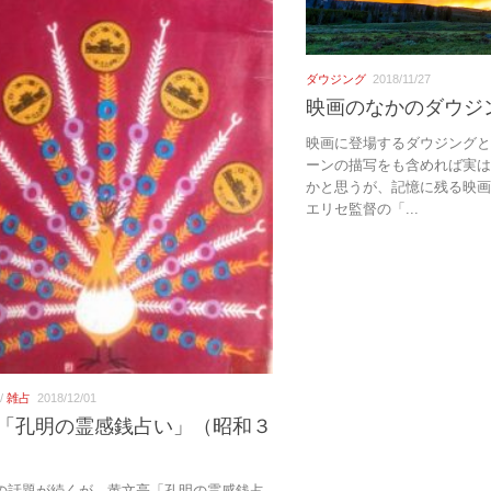
ダウジング
2018/11/27
映画のなかのダウジ
映画に登場するダウジング
ーンの描写をも含めれば実
かと思うが、記憶に残る映
エリセ監督の「...
/
雑占
2018/12/01
「孔明の霊感銭占い」（昭和３
の話題が続くが、黄文亮「孔明の霊感銭占