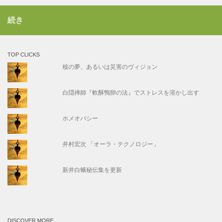
続き
TOP CLICKS
核の夢、あるいは災害のヴィジョン
白隠禅師『軟酥鴨卵の法』でストレスを溶かし出す
ホメオパシー
井村宏次 「オーラ・テクノロジー」
新井白蛾秘伝集を更新
DISCOVER MORE