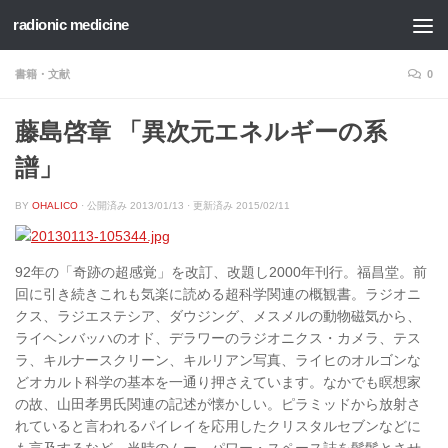
radionic medicine
コンテンツへスキップ
書籍・文献
0
藤島啓章 「異次元エネルギーの系
譜」
BY
OHALICO
· 公開済み
2013/01/13
· 更新済み
2015/02/11
92年の「奇跡の超感覚」を改訂、改題し2000年刊行。福昌堂。前
回に引き続きこれも気楽に読める超科学関連の概観書。ラジオニ
クス、ラジエステシア、ダウジング、メスメルの動物磁気から、
ライヘンバッハのオド、デラワーのラジオニクス・カメラ、テス
ラ、キルナースクリーン、キルリアン写真、ライヒのオルゴンな
どオカルト科学の基本を一通り押さえています。なかでも瞑想家
の故、山田孝男氏関連の記述が懐かしい。ピラミッドから放射さ
れていると言われるパイレイを応用したクリスタルセブンなどに