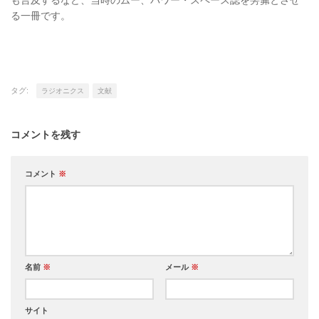
も言及するなど、当時のムー、パワー・スペース誌を髣髴とさせ
る一冊です。
タグ:
ラジオニクス
文献
コメントを残す
コメント
※
名前
※
メール
※
サイト