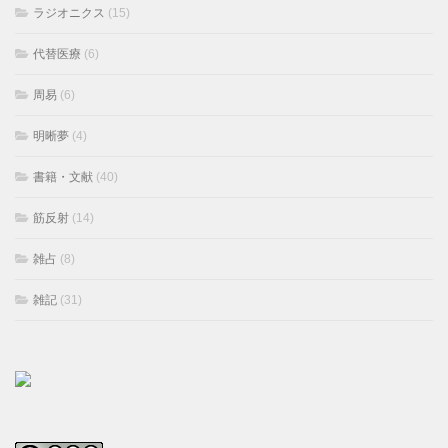
ラジオニクス
(15)
代替医療
(6)
周易
(6)
明晰夢
(4)
書籍・文献
(40)
筋反射
(14)
雑占
(8)
雑記
(31)