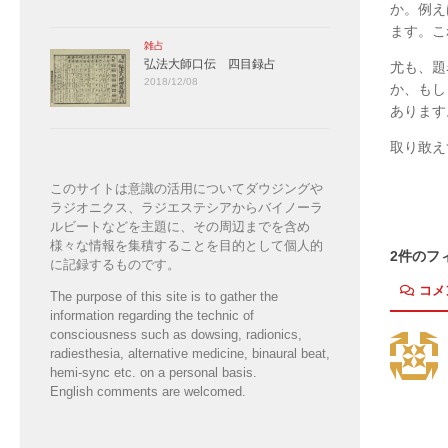
か。例え
ます。こ
雑占
弘法大師口伝 四目録占
尤も、題
2018/12/08
か、もし
あります
取り敢え
このサイトは意識の活用についてダウジングや
ラジオニクス、ラジエステシアからバイノーラ
ルビートなどを主題に、その周辺までを含め
様々な情報を集積することを目的として個人的
2件のフ
に記録するものです。
コメ
The purpose of this site is to gather the
information regarding the technic of
consciousness such as dowsing, radionics,
radiesthesia, alternative medicine, binaural beat,
hemi-sync etc. on a personal basis.
English comments are welcomed.