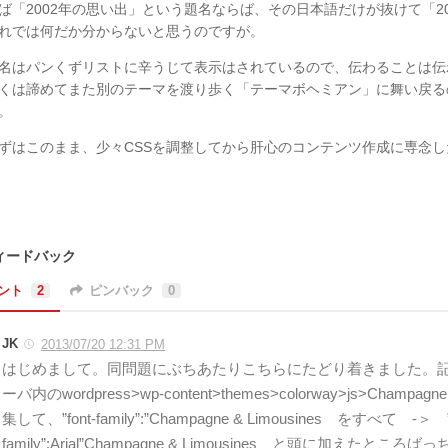
ば「2002年の思い出」という題名ならば、その日本語だけが抜けて「2
れでは何だか分からないと思うのですが。
名はパンくずリストに辛うじて表示はされているので、伝わることは伝
くは諦めてまた別のテーマを渡り歩く「テーマボヘミアン」に舞い戻る
。
ずはこのまま、少々CSSを調整してから肝心のコンテンツ作成に専念
ィードバック
ント
2
ピンバック
0
JK
2013/07/20 12:31 PM
はじめまして。同問題にぶちあたりこちらにたどり着きました。
ーバ内のwordpress>wp-content>themes>colorway>js>Champagn
集して、”font-family”:”Champagne & Limousines をすべて -＞ ”f
family”:Arial”Champagne & Limousines と頭に加えたと