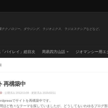
識テクノロジー。ダウジング、ラジオニクス、ラジエステシアなどなど。
誌「パイレイ」総目次
周易四方山話
ジオマンシー用エ
報
ト再構築中
CO
· 公開済み
2012/11/08
· 更新済み
2015/02/11
rdpressでサイトを再構築中です。
間ほど色々なテーマを探していましたが、どうしてもいわゆるブログ形