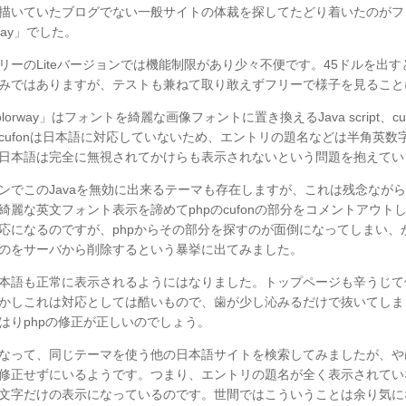
描いていたブログでない一般サイトの体裁を探してたどり着いたのがフ
rway」でした。
リーのLiteバージョンでは機能制限があり少々不便です。45ドルを出す
みではありますが、テストも兼ねて取り敢えずフリーで様子を見ること
lorway」はフォントを綺麗な画像フォントに置き換えるJava script、c
cufonは日本語に対応していないため、エントリの題名などは半角英数
日本語は完全に無視されてかけらも表示されないという問題を抱えてい
ンでこのJavaを無効に出来るテーマも存在しますが、これは残念なが
綺麗な英文フォント表示を諦めてphpのcufonの部分をコメントアウト
応になるのですが、phpからその部分を探すのが面倒になってしまい、が
のをサーバから削除するという暴挙に出てみました。
本語も正常に表示されるようにはなりました。トップページも辛うじて
かしこれは対応としては酷いもので、歯が少し沁みるだけで抜いてしま
はりphpの修正が正しいのでしょう。
なって、同じテーマを使う他の日本語サイトを検索してみましたが、や
修正せずにいるようです。つまり、エントリの題名が全く表示されてい
文字だけの表示になっているのです。世間ではこういうことは余り気に