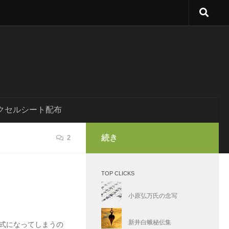
クセルシート配布
続き
2
TOP CLICKS
小原弘万氏の念写
新井白蛾秘伝集
式になってしまうの