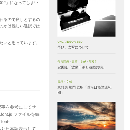
002」になってしまい
わるので良しとするの
のかは難しい選択では
UNCATEGORIZED
したいと思っています。
再び、念写について
代替医療
/
書籍・文献
/
筋反射
安田隆「波動干渉と波動共鳴」
書籍・文献
東雅夫 加門七海 「僕らは怪談巡礼
団」
記事を参考にしてサ
e.font.js ファイルを編
ont-
ころばっちり日本語表示して