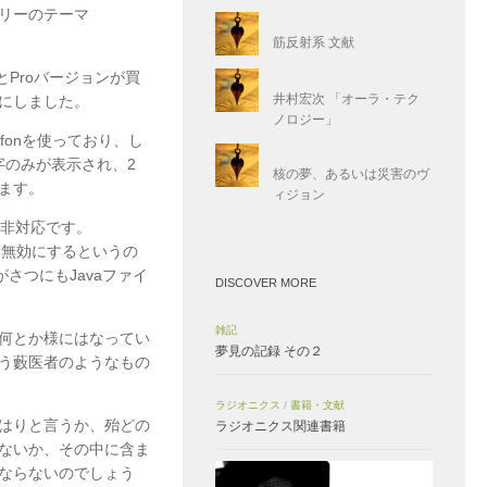
リーのテーマ
筋反射系 文献
とProバージョンが買
井村宏次 「オーラ・テク
にしました。
ノロジー」
ufonを使っており、し
字のみが表示され、2
核の夢、あるいは災害のヴ
ます。
ィジョン
ら非対応です。
し無効にするというの
さつにもJavaファイ
DISCOVER MORE
雑記
何とか様にはなってい
夢見の記録 その２
う藪医者のようなもの
ラジオニクス
/
書籍・文献
はりと言うか、殆どの
ラジオニクス関連書籍
ないか、その中に含ま
ならないのでしょう