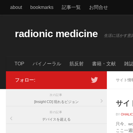
about
bookmarks
記事一覧
お問合せ
コンテンツへスキップ
radionic medicine
生活に活かす意
TOP
バイノーラル
筋反射
書籍・文献
雑
フォロー:
サイト情
次の記事
サイ
[Insight CD] 現れるビジョン
前の記事
BY
OHALI
デバイスを超える
只今、wo
ここ一週