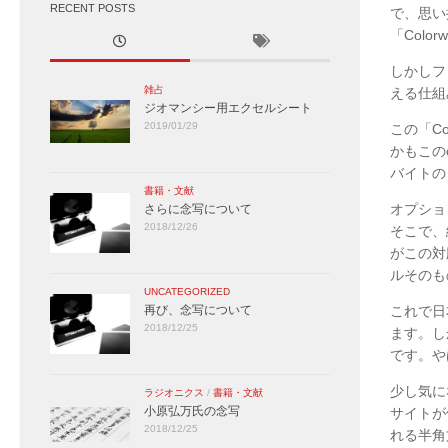
RECENT POSTS
で、思い
「Colo
しかしフ
雑占
える仕組
ジオマンシー用エクセルシート
2019/01/29
この「Co
かもこの
バイトの
書籍・文献
オプショ
さらに念写について
2018/12/26
そこで、
がこの対
ルそのも
UNCATEGORIZED
再び、念写について
これで日
2018/12/25
ます。し
です。や
少し気に
ラジオニクス
/
書籍・文献
小原弘万氏の念写
サイトが
2018/12/25
れる半角