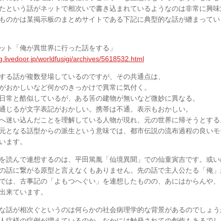
たという話がネットで相次いで書き込まれているようなのは非常に興味
ものかは某掲示板のまとめサイトである下記に典型的な話が纏まってい
ット「俺が異世界に行った話をする」
og.livedoor.jp/worldfusigi/archives/5618532.html
する話が複数登場しているのですが、その共通点は、
がおかしいなど何かのきっかけで異常に気付く。
日常と酷似しているが、ある筈の建物が無いなど微妙に異なる。
通じるが文字表記がおかしい。携帯は不通。表示もおかしい。
へ迷い込んだことを理解している人物が現れ、元の世界に帰そうとする
元となる話型からの派生という意味では、都市伝説の流布過程の良いモ
います。
を読んで連想するのは、平田篤胤「仙境異聞」での仙童寅吉です。或い
の話に繋がる原型と言えなくもありません。先の話で主人公たる「俺」
では、古事記の「よもつへぐい」を連想したものの、あにはからんや、
出来ています。
な話が相次ぐというのは何らかの社会病理学的な背景があるのでしょう
人症様の症例が増えているのか。なかには触発されての創作もあるでし