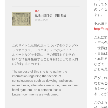
行ってき
のような
雑占
ます。
弘法大師口伝 四目録占
2018/12/08
不思議ネ
http://bl
これに類
・空の色
このサイトは意識の活用についてダウジングや
・世界は
ラジオニクス、ラジエステシアからバイノーラ
・言葉は
ルビートなどを主題に、その周辺までを含め
・異世界
様々な情報を集積することを目的として個人的
に記録するものです。
などで、
かとも思
The purpose of this site is to gather the
information regarding the technic of
私がこれ
consciousness such as dowsing, radionics,
などもこ
radiesthesia, alternative medicine, binaural beat,
るシーン
hemi-sync etc. on a personal basis.
ることが
English comments are welcomed.
このよう
或いは離