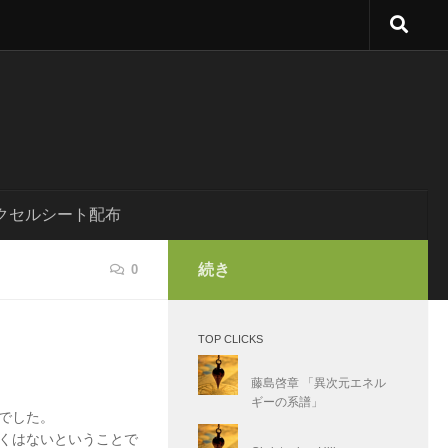
クセルシート配布
続き
0
TOP CLICKS
藤島啓章 「異次元エネル
ギーの系譜」
でした。
しくはないということで