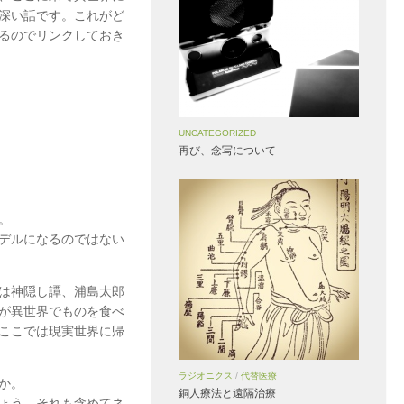
深い話です。これがど
るのでリンクしておき
UNCATEGORIZED
再び、念写について
。
デルになるのではない
は神隠し譚、浦島太郎
が異世界でものを食べ
ここでは現実世界に帰
ラジオニクス
/
代替医療
か。
銅人療法と遠隔治療
ょう。それも含めてネ