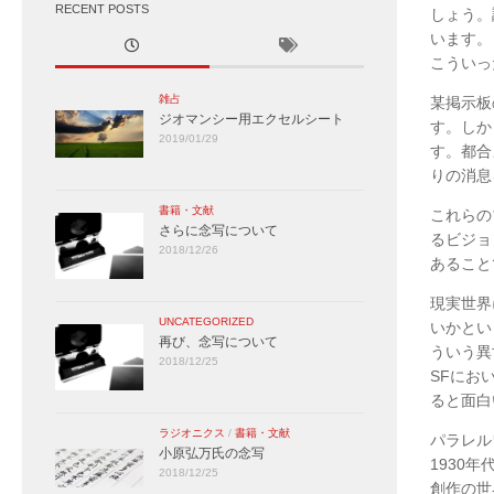
RECENT POSTS
しょう。
います。
こういっ
雑占
某掲示板
ジオマンシー用エクセルシート
す。しか
2019/01/29
す。都合
りの消息
書籍・文献
これらの
さらに念写について
るビジョ
2018/12/26
あること
現実世界
UNCATEGORIZED
いかとい
再び、念写について
ういう異
2018/12/25
SFにお
ると面白
ラジオニクス
/
書籍・文献
パラレル
小原弘万氏の念写
1930
2018/12/25
創作の世