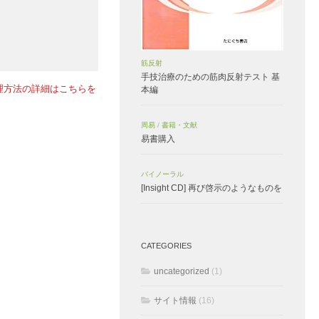
筋反射
手技治療のための筋肉反射テスト 基
理方法の詳細はこちらを
本編
周易
/
書籍・文献
易書購入
バイノーラル
[Insight CD] 再び啓示のようなものを
CATEGORIES
uncategorized
(1)
サイト情報
(16)