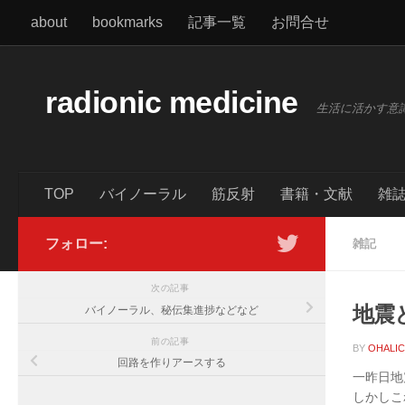
about
bookmarks
記事一覧
お問合せ
コンテンツへスキップ
radionic medicine
生活に活かす意
TOP
バイノーラル
筋反射
書籍・文献
雑
フォロー:
雑記
次の記事
地震
バイノーラル、秘伝集進捗などなど
前の記事
BY
OHALI
回路を作りアースする
一昨日地
しかしこ