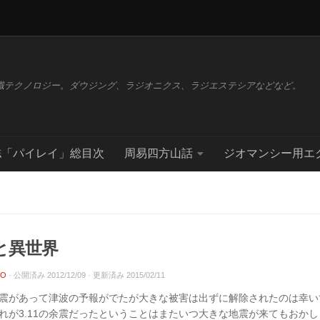
識テクノロジー。ダウジング、ラジオニクス、ラジエステシアなどなど。
誌「パイレイ」総目次
周易四方山話
ジオマンシー用エ
と異世界
CO
· 公開済み
2012/12/09
· 更新済み
2015/02/11
震があって津波の予報がでたが大きな被害は出ずに解除されたのは幸い
れが3.11の余震だったということはまたいつ大きな地震が来てもおか