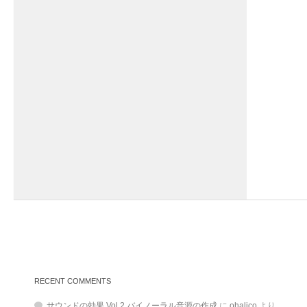
RECENT COMMENTS
サウンドの効果 Vol.2 バイノーラル音源の作成
に
ohalico
より