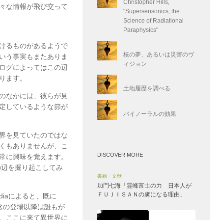
Christopher Hills,
々な情報が飛び交って
"Supersensonics, the
Science of Radiational
Paraphysics"
けるものがあるようで
核の夢、あるいは災害のヴ
いう事実もまたありま
ィジョン
ログによってはこの辺
ります。
土地履歴を調べる
のなかには、彼らが見
定しているような節が
バイノーラルの効果
界を見ていたのではな
くもありませんが、こ
DISCOVER MORE
常に興味を覚えます。
の辺を掘り起こしてみ
書籍・文献
加門七海「霊峰富士の力 日本人が
ＦＵＪＩＳＡＮの虜になる理由」
diaによると、既に
念の登場以降は誰もが
、ここに来て異世界に