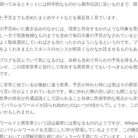
調べてみるとネットには科学的なものから都市伝説に近いものまで、様
た予言までも含めたまとめサイトなどを最近良く見ています。
の予言めいた書き込みのなかには、現実と符合するかのような印象を受
し一方で荒唐無稽なものまでを含めて毎日大量の予言がなされていると
よく取捨選択していればさも当たったかのようになるというのです。ブ
をよくわきまえたスタンスのセンスが程良くなかなか読ませるものもあ
ブログを読んでいて気になるのは、自称も含めて何らかの予兆を得る人
ンが、この現実世界と並行して存在する異世界とでもいうべきものを措
です。
に非常に似ているが微妙に違う世界。予言が外れた時には実はその異世
う言い方がよくされているのです。単に外れた際の言い訳にも聞こえな
世界の存在が共通認識として語られること自体に民俗学的な視点から非
いてパラレルワールドが語られ始めたのはいつの頃からでしょうか。こ
いかもしれません。
ワールドと異世界という語は厳密には異なるもののようですが、Wikipe
年代にパラレルワールドを主題にしたSFが登場しているようです。この概
界においては理解可能な程にポピュラーな主題になっています。しかし