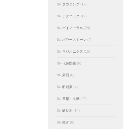
ダウジング
(17)
テクニック
(12)
バイノーラル
(29)
パワーストーン
(2)
ラジオニクス
(15)
代替医療
(6)
周易
(6)
明晰夢
(4)
書籍・文献
(40)
筋反射
(14)
雑占
(8)