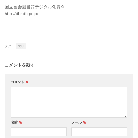
国立国会図書館デジタル化資料
http://dl.ndl.go.jp/
タグ:
文献
コメントを残す
コメント
※
名前
※
メール
※