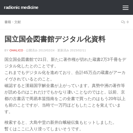
radionic medicine
コンテンツへスキップ
書籍・文献
0
国立国会図書館デジタル化資料
BY
OHALICO
· 公開済み
2013/02/24
· 更新済み
2015/02/11
国立国会図書館で21日、新たに著作権が切れた蔵書2万3千冊をデ
ジタル化したとのことです。
これまでもデジタル化を進めており、合計45万点の蔵書がアーカ
イヴされているとのこと。
確認すると漢籍国字解全書が上がっています。真勢中洲の著作等
が読めるのはこれだけでもかなり凄いことなのではと。以前、京
都の古書店で周易本筮指南をこの全書で買ったのはもう20年以上
も前のことですが、当時で一万円ほどもしたことを覚えていま
す。
検索すると、大島中堂の新井白蛾秘伝集もヒットしました。
暫くはここに入り浸ってしまいそうです。