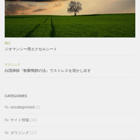
雑占
ジオマンシー用エクセルシート
テクニック
白隠禅師『軟酥鴨卵の法』でストレスを溶かし出す
CATEGORIES
uncategorized
(1)
サイト情報
(16)
ダウジング
(17)