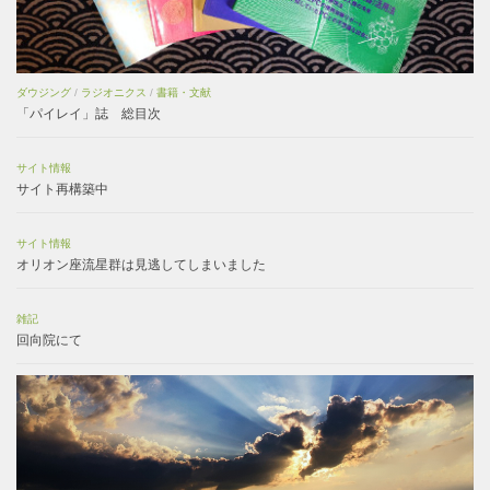
ダウジング
/
ラジオニクス
/
書籍・文献
「パイレイ」誌 総目次
サイト情報
サイト再構築中
サイト情報
オリオン座流星群は見逃してしまいました
雑記
回向院にて