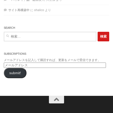
サイト再構築中
に
ohalico
より
SEARCH
検
索:
SUBSCRIPTIONS
メールアドレスを記入して購読すれば、更新をメールで受信できます。
メ
ー
submit!
ル
ア
ド
レ
ス