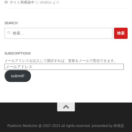
サイト再構築中
に
ohalico
より
SEARCH
検
索:
SUBSCRIPTIONS
メールアドレスを記入して購読すれば、更新をメールで受信できます。
メ
ー
submit!
ル
ア
ド
レ
ス
Radionic Medicine @ 2007-2023 all rights reserved. presented by 肆滴堂.