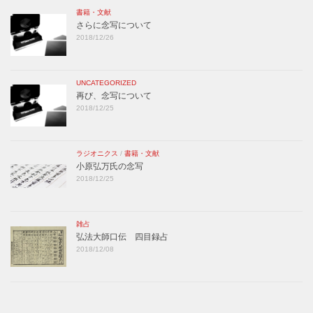
書籍・文献
さらに念写について
2018/12/26
UNCATEGORIZED
再び、念写について
2018/12/25
ラジオニクス
/
書籍・文献
小原弘万氏の念写
2018/12/25
雑占
弘法大師口伝 四目録占
2018/12/08