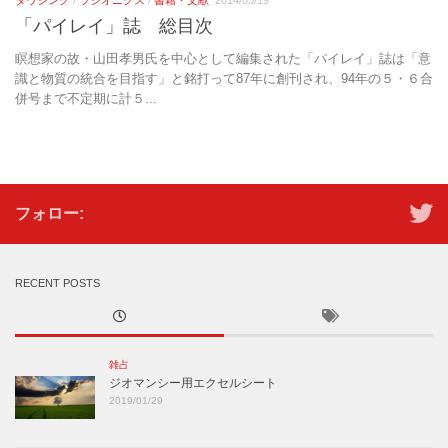
「パイレイ」誌 総目次
瞑想家の故・山田孝男氏を中心として編集された「パイレイ」誌は「意
識と物質の統合を目指す」と銘打って87年に創刊され、94年の５・６合
併号まで不定期に計５...
フォロー:
RECENT POSTS
雑占
ジオマンシー用エクセルシート
2019/01/29