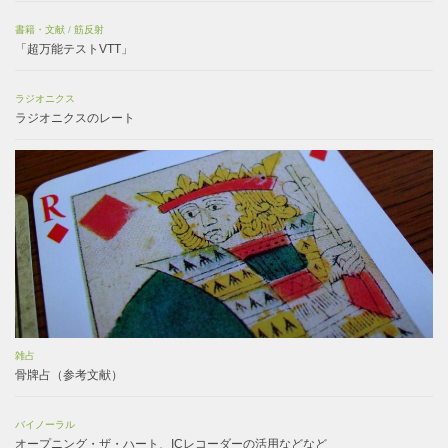
書籍・文献
/
筋反射
「超万能テストVTT」
ラジオニクス
ラジオニクスのレート
雑占
骨牌占（参考文献）
バイノーラル
オープニング・ザ・ハート、ICレコーダーの活用などなど