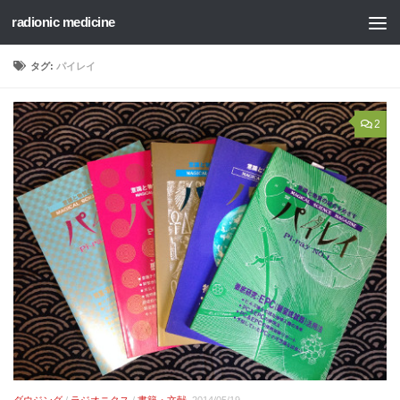
radionic medicine
コンテンツへスキップ
タグ:
パイレイ
2
ダウジング
/
ラジオニクス
/
書籍・文献
2014/05/19