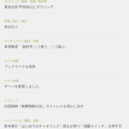
ダウジング
/
書籍・文献
/
筋反射
黄金伝説 甲州金山とダウジング
周易
/
雑占
/
雑記
埃を払う
ラジオニクス
/
書籍・文献
多胡敬彦 「超科学 こう使う・こう遊ぶ」
サイト情報
ブックマークを追加
サイト情報
サーバを変更しました。
テクニック
白隠禅師『軟酥鴨卵の法』でストレスを溶かし出す
バイノーラル
/
書籍・文献
鈴木啓介「はじめてのチャネリング－誰もが持つ「覚醒スイッチ」を押す方