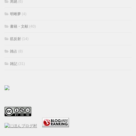
周易
(6)
明晰夢
(4)
書籍・文献
(40)
筋反射
(14)
雑占
(8)
雑記
(31)