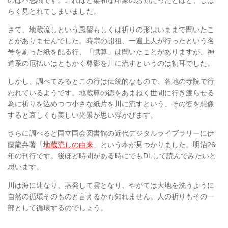
のは不思議です。これほど柔和な印象のお顔だったとはと、しば
らく見とれてしまいました。
さて、地蔵流しという風習もしくは祈りの形はいままで聞いたこ
とがありませんでした。時宗の開祖、一遍上人が行ったという名
号を刷った紙を配る行、「賦算」は聞いたことがありますが、神
道系の厄払いはともかく尊影を川に流すというのは初耳でした。
しかし、調べてみるとこの行は伝統的なもので、各地の寺院で行
われているようです。地蔵尊の徳をあまねく世間に行き渡らせる
為に祈りを込めつつ小さな紙片を川に流すという、その姿を想像
すると哀しくも美しい光景が思い浮かびます。
さらに調べると国立国会図書館の近代デジタルライブラリーに伊
藤龍弁著「
地蔵流しの由来
」という本が見つかりました。明治26
年の刊行です。後ほど時間がある時にでもDLして読んでみたいと
思います。
川は海に連なり、蒸発して雲となり、やがては大地を洗うように
自然の循環そのものと言えるかも知れません。人の祈りもその一
部として循環するのでしょう。