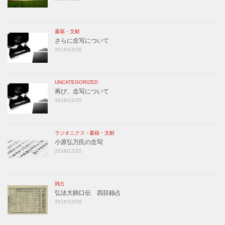
書籍・文献
さらに念写について
2018/12/26
UNCATEGORIZED
再び、念写について
2018/12/25
ラジオニクス
/
書籍・文献
小原弘万氏の念写
2018/12/25
雑占
弘法大師口伝 四目録占
2018/12/08