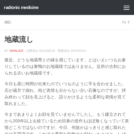
radionic medicine
コンテンツへスキップ
雑記
0
地蔵流し
BY
OHALICO
· 公開済み
2014/06/19
· 更新済み
2015/02/11
最近、どうも地蔵尊との縁を感じています。とはいえいつもお参
りしているのは巣鴨のお地蔵様ではありません。近所の古刹にお
られる古いお地蔵様です。
今日も昼に時間が出来たのでいつものように手を合わせました。
石が歳月で崩れ、殆ど表情も分からない古い石像なのですが、拝
み終わって顔を見上げると、語りかけるような柔和な表情が見て
取れました。
今まであまりよくお顔を見ていませんでしたし、もう建立されて
から200年以上を経ているため目鼻の造作もほぼ無くなっていて表
情どころではないのですが、今日、何故かはっきりと感じ取れた