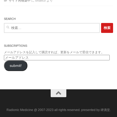
サイト再構築中
に
ohalico
より
SEARCH
検
索:
SUBSCRIPTIONS
メールアドレスを記入して購読すれば、更新をメールで受信できます。
メ
ー
submit!
ル
ア
ド
レ
ス
Radionic Medicine @ 2007-2023 all rights reserved. presented by 肆滴堂.