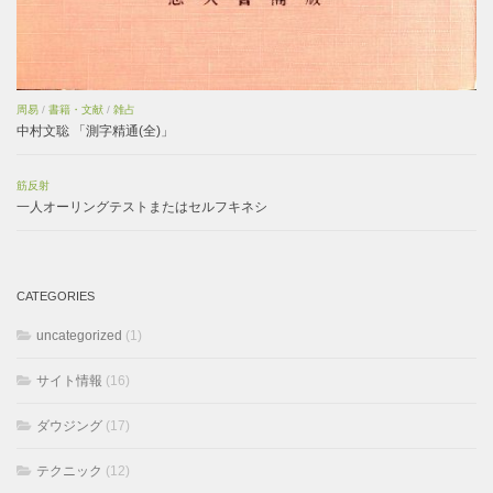
周易
/
書籍・文献
/
雑占
中村文聡 「測字精通(全)」
筋反射
一人オーリングテストまたはセルフキネシ
CATEGORIES
uncategorized
(1)
サイト情報
(16)
ダウジング
(17)
テクニック
(12)