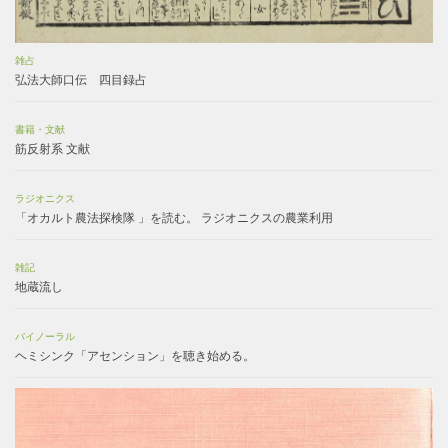
雑占
弘法大師口伝 四目録占
書籍・文献
筋反射系 文献
ラジオニクス
「オカルト農法探検隊 」を読む。 ラジオニクスの農業利用
雑記
地蔵流し
バイノーラル
ヘミシンク「アセンション」を聴き始める。