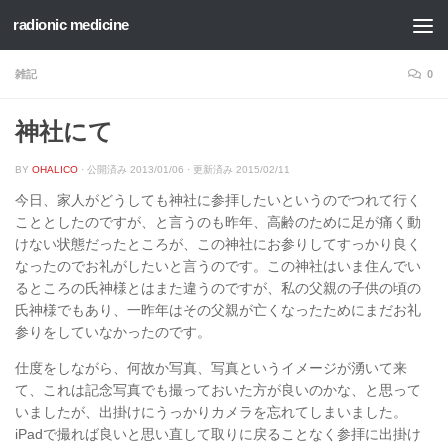
radionic medicine
コンテンツへスキップ
雑記
0
神社にて
BY
OHALICO
· 公開済み
2013/01/06
· 更新済み
2015/02/11
今日、家人がどうしても神社に参拝したいというのでつれて行く
こととしたのですが、と言うのも昨年、高齢のために足が痛く動
けない状態だったところが、この神社にお参りしてすっかり良く
なったのでお礼がしたいと言うのです。この神社はいま住んでい
るところの氏神様とはまた違うのですが、私の父親の子供の頃の
氏神様でもあり、一昨年はその父親が亡くなったためにまだお礼
参りをしていなかったのです。
仕度をしながら、何故か写真、写真というイメージが湧いて来
て、これは記念写真でも撮っておいた方が良いのかな、と思って
いましたが、出掛けにうっかりカメラを忘れてしまいました。
iPadで撮れば良いと思い直して取りに戻ることなく参拝に出掛け