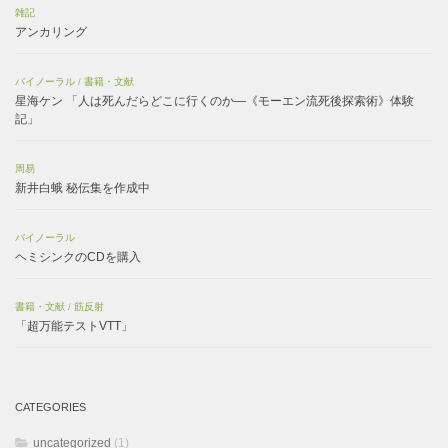
雑記
アンカリング
バイノーラル
/
書籍・文献
星海ケン 「人は死んだらどこに行くのか―《モーエン流死後探索術》体験
記」
周易
新井白蛾 秘伝集を作成中
バイノーラル
ヘミシンクのCDを購入
書籍・文献
/
筋反射
「超万能テストVTT」
CATEGORIES
uncategorized
(1)