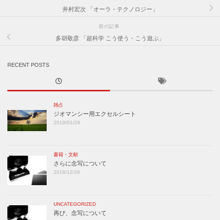
井村宏次 「オーラ・テクノロジー」
前の記事
多胡敬彦 「超科学 こう使う・こう遊ぶ」
RECENT POSTS
雑占
ジオマンシー用エクセルシート
2019/01/29
書籍・文献
さらに念写について
2018/12/26
UNCATEGORIZED
再び、念写について