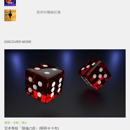
新井白蛾秘伝集
DISCOVER MORE
書籍・文献
/
雑占
宮本青枝「帰魂の卦」(昭和６０年)