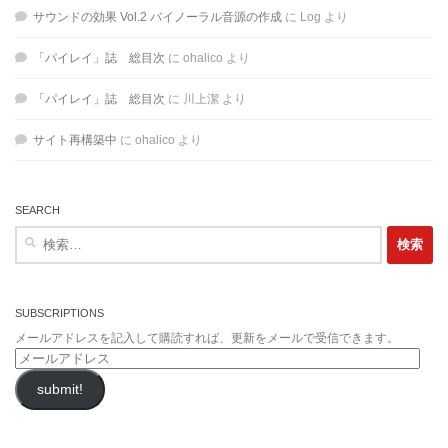
サウンドの効果 Vol.2 バイノーラル音源の作成
に
Log
より
「パイレイ」誌 総目次
に
ohalico
より
「パイレイ」誌 総目次
に
川上潔
より
サイト再構築中
に
ohalico
より
SEARCH
検
索:
SUBSCRIPTIONS
メールアドレスを記入して購読すれば、更新をメールで受信できます。
メ
ー
submit!
ル
ア
ド